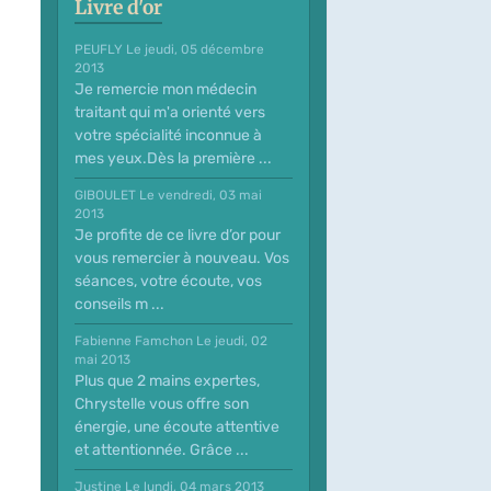
Livre d'or
PEUFLY
Le jeudi, 05 décembre
2013
Je remercie mon médecin
traitant qui m'a orienté vers
votre spécialité inconnue à
mes yeux.Dès la première ...
GIBOULET
Le vendredi, 03 mai
2013
Je profite de ce livre d’or pour
vous remercier à nouveau. Vos
séances, votre écoute, vos
conseils m ...
Fabienne Famchon
Le jeudi, 02
mai 2013
Plus que 2 mains expertes,
Chrystelle vous offre son
énergie, une écoute attentive
et attentionnée. Grâce ...
Justine
Le lundi, 04 mars 2013